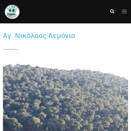
Αγ. Νικόλαος Λεμόνια