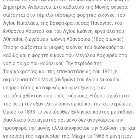
Δημητρίου Ανδριανού. Στο καθολικό της Μονής σήμερα,
σώζονται στο τέμπλο τέσσερις φορητές εικόνες: του
Αγίου Νικολάου, της Βρεφοκρατούσας Παναγίας, του
ένθρονου Χριστού και του Αγίου Ιωάννη, έργα όλα του
Αθηναίου ζωγράφου Ιωάννη Αθανασίου (18ος αιώνας).
Επίσης σώζονται οι μικρές εικόνες του δωδεκαόρτου
καθώς και η φορητή εικόνα του Μεγάλου Αρχιερέα στο
νότιο τοίχο του καθολικού. Την περίοδο της
Τουρκοκρατίας και της επαναστάσεως του 1821, η
ακμάζουσα τότε Μονή (ανδρών) του Αγίου Νικολάου
υπήρξε τόπος καταφυγής και φιλοξενίας των
καταδιωχθέντων από τους Τούρκους. Η δραστηριότητα
της αυτή την εξάντλησε οικονομικά και την καταχρέωσε.
Όμως το 1833 το νέο ιδρυθέν Ελληνικό κράτος με έκδοση
βασιλικού διατάγματος όχι μόνο δεν αναγνώρισε την
προσφορά της μονής αλλά αποφάσισε την διάλυση της και
εκποίηση της περιουσίας της. Μέχρι το 1966 η μονή ήταν