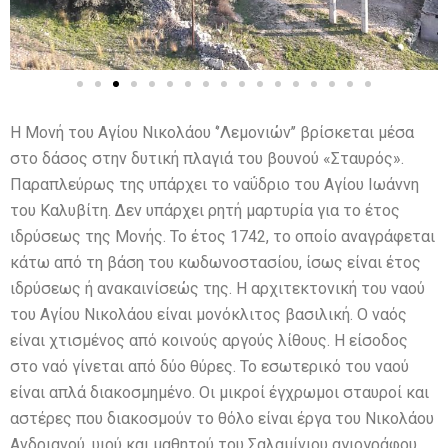
Η Μονή του Αγίου Νικολάου ‘’Λεμονιών’’ βρίσκεται μέσα
στο δάσος στην δυτική πλαγιά του βουνού «Σταυρός».
Παραπλεύρως της υπάρχει το ναΰδριο του Αγίου Ιωάννη
του Καλυβίτη. Δεν υπάρχει ρητή μαρτυρία για το έτος
ιδρύσεως της Μονής. Το έτος 1742, το οποίο αναγράφεται
κάτω από τη βάση του κωδωνοστασίου, ίσως είναι έτος
ιδρύσεως ή ανακαινίσεώς της. Η αρχιτεκτονική του ναού
του Αγίου Νικολάου είναι μονόκλιτος βασιλική. Ο ναός
είναι χτισμένος από κοινούς αργούς λίθους. Η είσοδος
στο ναό γίνεται από δύο θύρες. Το εσωτερικό του ναού
είναι απλά διακοσμημένο. Οι μικροί έγχρωμοι σταυροί και
αστέρες που διακοσμούν το θόλο είναι έργα του Νικολάου
Ανδριανού, υιού και μαθητού του Σαλαμίνιου αγιογράφου