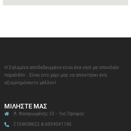
Η Σαλαμίνα αποδεδειγμένα είναι ένα νησί με σπουδαίο
παρελθόν… Είναι στο χέρι μας να αποκτήσει ένα
αξιομνημόνευτο μέλλον!
ΜΙΛΗΣΤΕ ΜΑΣ
Λ. Φανερωμένης 33 - 1ος Όροφος
2104658622 & 6934541140