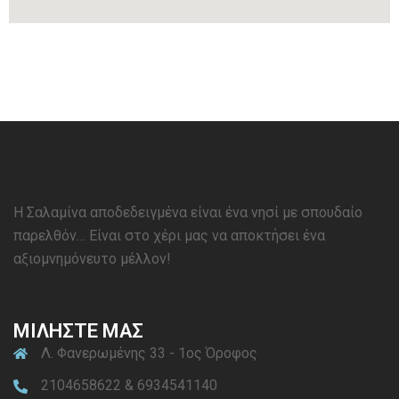
Η Σαλαμίνα αποδεδειγμένα είναι ένα νησί με σπουδαίο
παρελθόν… Είναι στο χέρι μας να αποκτήσει ένα
αξιομνημόνευτο μέλλον!
ΜΙΛΗΣΤΕ ΜΑΣ
Λ. Φανερωμένης 33 - 1ος Όροφος
2104658622 & 6934541140