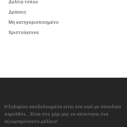
Δελτία τύπου
Δράσεις
Μη κατηγοριοποιημένο
Χριστούγεννα
Η Σαλαμίνα αποδεδειγμένα είναι ένα νησί με σπουδαίο
παρελθόν… Είναι στο χέρι μας να αποκτήσει ένα
αξιομνημόνευτο μέλλον!