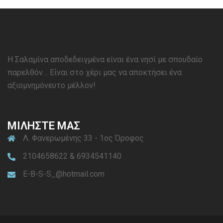
Η Σαλαμίνα αποδεδειγμένα είναι ένα νησί με σπουδαίο
παρελθόν… Είναι στο χέρι μας να αποκτήσει ένα
αξιομνημόνευτο μέλλον!
ΜΙΛΗΣΤΕ ΜΑΣ
Λ. Φανερωμένης 33 - 1ος Όροφος
2104658622 & 6934541140
E-B-S-S_@hotmail.com