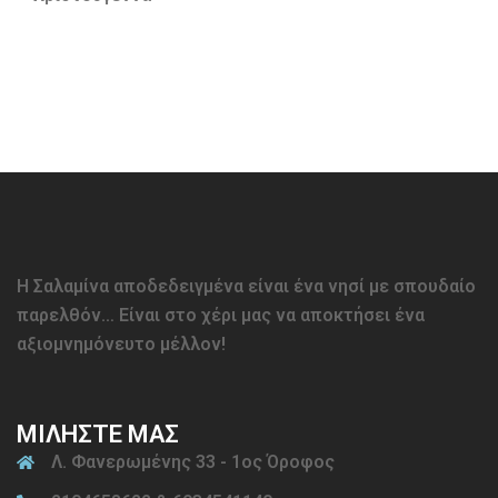
Η Σαλαμίνα αποδεδειγμένα είναι ένα νησί με σπουδαίο
παρελθόν… Είναι στο χέρι μας να αποκτήσει ένα
αξιομνημόνευτο μέλλον!
ΜΙΛΗΣΤΕ ΜΑΣ
Λ. Φανερωμένης 33 - 1ος Όροφος