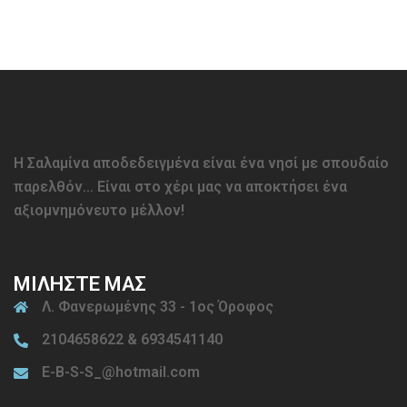
Η Σαλαμίνα αποδεδειγμένα είναι ένα νησί με σπουδαίο
παρελθόν… Είναι στο χέρι μας να αποκτήσει ένα
αξιομνημόνευτο μέλλον!
ΜΙΛΗΣΤΕ ΜΑΣ
Λ. Φανερωμένης 33 - 1ος Όροφος
2104658622 & 6934541140
E-B-S-S_@hotmail.com