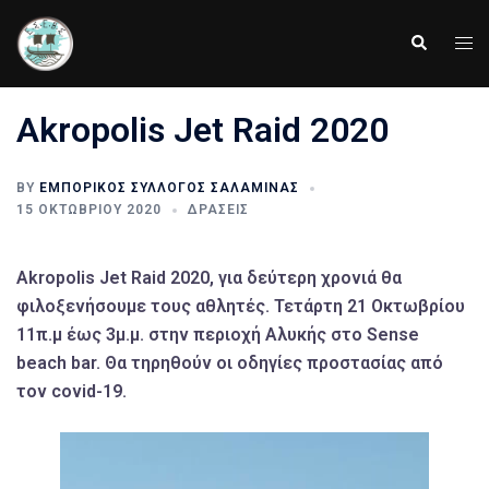
Skip
to
Tog
Search
content
men
Akropolis Jet Raid 2020
BY
ΕΜΠΟΡΙΚΌΣ ΣΎΛΛΟΓΟΣ ΣΑΛΑΜΊΝΑΣ
15 ΟΚΤΩΒΡΊΟΥ 2020
ΔΡΆΣΕΙΣ
Akropolis Jet Raid 2020, για δεύτερη χρονιά θα
φιλοξενήσουμε τους αθλητές. Τετάρτη 21 Οκτωβρίου
11π.μ έως 3μ.μ. στην περιοχή Αλυκής στο Sense
beach bar. Θα τηρηθούν οι οδηγίες προστασίας από
τον covid-19.