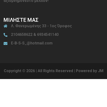
αξιομνημόνευτο μέλλον!
ΜΙΛΗΣΤΕ ΜΑΣ
Λ. Φανερωμένης 33 - 1ος Όροφος
2104658622 & 6934541140
E-B-S-S_@hotmail.com
Copyright © 2026 | All Rights Reserved | Powered by JM