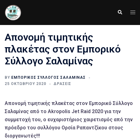
Skip
to
Tog
Search
content
men
Απονομή τιμητικής
πλακέτας στον Εμπορικό
Σύλλογο Σαλαμίνας
BY
ΕΜΠΟΡΙΚΌΣ ΣΎΛΛΟΓΟΣ ΣΑΛΑΜΊΝΑΣ
25 ΟΚΤΩΒΡΊΟΥ 2020
ΔΡΆΣΕΙΣ
Απονομή τιμητικής πλακέτας στον Εμπορικό Σύλλογο
Σαλαμίνας από το Akropolis Jet Raid 2020 για την
συμμετοχή του, ο ευχαριστήριος χαιρετισμός από την
πρόεδρο του συλλόγου Ορσία Ραπαντζίκου στους
διοργανωτές!!!