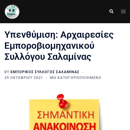
Skip
to
Tog
Search
content
men
Υπενθύμιση: Αρχαιρεσίες
Εμποροβιομηχανικού
Συλλόγου Σαλαμίνας
BY
ΕΜΠΟΡΙΚΌΣ ΣΎΛΛΟΓΟΣ ΣΑΛΑΜΊΝΑΣ
29 ΟΚΤΩΒΡΊΟΥ 2021
ΜΗ ΚΑΤΗΓΟΡΙΟΠΟΙΗΜΈΝΟ