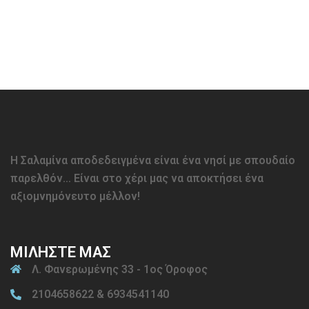
Η Σαλαμίνα αποδεδειγμένα είναι ένα νησί με σπουδαίο
παρελθόν… Είναι στο χέρι μας να αποκτήσει ένα
αξιομνημόνευτο μέλλον!
ΜΙΛΗΣΤΕ ΜΑΣ
Λ. Φανερωμένης 33 - 1ος Όροφος
2104658622 & 6934541140