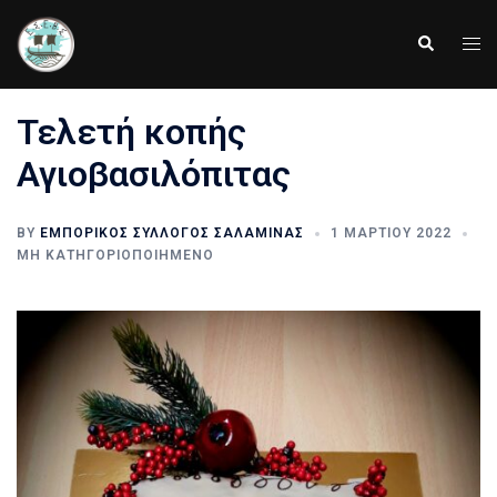
Skip
to
Tog
Search
content
men
Τελετή κοπής
Αγιοβασιλόπιτας
BY
ΕΜΠΟΡΙΚΌΣ ΣΎΛΛΟΓΟΣ ΣΑΛΑΜΊΝΑΣ
1 ΜΑΡΤΊΟΥ 2022
ΜΗ ΚΑΤΗΓΟΡΙΟΠΟΙΗΜΈΝΟ