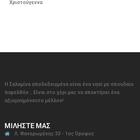
Χριστούγεννα
Η Σαλαμίνα αποδεδειγμένα είναι ένα νησί με σπουδαίο
παρελθόν… Είναι στο χέρι μας να αποκτήσει ένα
αξιομνημόνευτο μέλλον!
ΜΙΛΗΣΤΕ ΜΑΣ
Λ. Φανερωμένης 33 - 1ος Όροφος