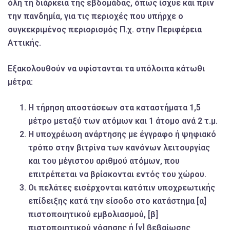
όλη τη διάρκεια της εβδομάδας, όπως ίσχυε και πριν
την πανδημία, για τις περιοχές που υπήρχε ο
συγκεκριμένος περιορισμός Π.χ. στην Περιφέρεια
Αττικής.
Εξακολουθούν να υφίστανται τα υπόλοιπα κάτωθι
μέτρα:
Η τήρηση αποστάσεων στα καταστήματα 1,5
μέτρο μεταξύ των ατόμων και 1 άτομο ανά 2 τ.μ.
Η υποχρέωση ανάρτησης με έγγραφο ή ψηφιακό
τρόπο στην βιτρίνα των κανόνων λειτουργίας
και του μέγιστου αριθμού ατόμων, που
επιτρέπεται να βρίσκονται εντός του χώρου.
Οι πελάτες εισέρχονται κατόπιν υποχρεωτικής
επίδειξης κατά την είσοδο στο κατάστημα [α]
πιστοποιητικού εμβολιασμού, [β]
πιστοποιητικού νόσησης ή [γ] βεβαίωσης