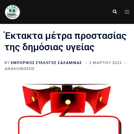
Skip
to
Tog
Search
content
men
Έκτακτα μέτρα προστασίας
της δημόσιας υγείας
BY
ΕΜΠΟΡΙΚΌΣ ΣΎΛΛΟΓΟΣ ΣΑΛΑΜΊΝΑΣ
2 ΜΑΡΤΊΟΥ 2022
ΑΝΑΚΟΙΝΏΣΕΙΣ