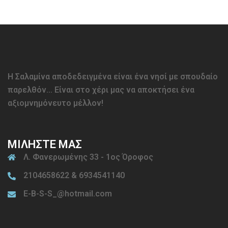
Η Σαλαμίνα αποδεδειγμένα είναι ένα νησί με σπουδαίο
παρελθόν… Είναι στο χέρι μας να αποκτήσει ένα
αξιομνημόνευτο μέλλον!
ΜΙΛΗΣΤΕ ΜΑΣ
Λ. Φανερωμένης 33 - 1ος Όροφος
2104658622 & 6934541140
E-B-S-S_@hotmail.com