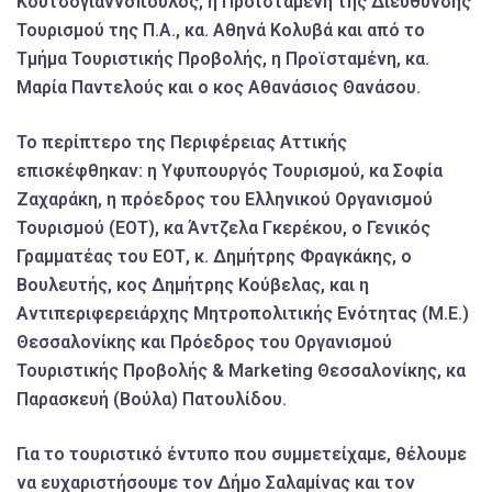
Κουτσογιαννόπουλος, η Προϊσταμένη της Διεύθυνσης
Τουρισμού της Π.Α., κα. Αθηνά Κολυβά και από το
Τμήμα Τουριστικής Προβολής, η Προϊσταμένη, κα.
Μαρία Παντελούς και ο κος Αθανάσιος Θανάσου.
Το περίπτερο της Περιφέρειας Αττικής
επισκέφθηκαν: η Υφυπουργός Τουρισμού, κα Σοφία
Ζαχαράκη, η πρόεδρος του Ελληνικού Οργανισμού
Τουρισμού (ΕΟΤ), κα Άντζελα Γκερέκου, ο Γενικός
Γραμματέας του ΕΟΤ, κ. Δημήτρης Φραγκάκης, ο
Βουλευτής, κος Δημήτρης Κούβελας, και η
Αντιπεριφερειάρχης Μητροπολιτικής Ενότητας (Μ.Ε.)
Θεσσαλονίκης και Πρόεδρος του Οργανισμού
Τουριστικής Προβολής & Marketing Θεσσαλονίκης, κα
Παρασκευή (Βούλα) Πατουλίδου.
Για το τουριστικό έντυπο που συμμετείχαμε, θέλουμε
να ευχαριστήσουμε τον Δήμο Σαλαμίνας και τον