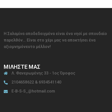
Η Σαλαμίνα αποδεδειγμένα είναι ένα νησί με σπουδαίο
παρελθόν… Είναι στο χέρι μας να αποκτήσει ένα
αξιομνημόνευτο μέλλον!
ΜΙΛΗΣΤΕ ΜΑΣ
Λ. Φανερωμένης 33 - 1ος Όροφος
2104658622 & 6934541140
E-B-S-S_@hotmail.com